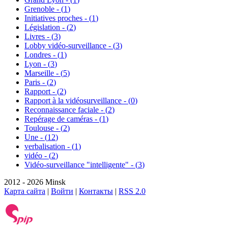
Grenoble - (
1
)
Initiatives proches - (
1
)
Législation - (
2
)
Livres - (
3
)
Lobby vidéo-surveillance - (
3
)
Londres - (
1
)
Lyon - (
3
)
Marseille - (
5
)
Paris - (
2
)
Rapport - (
2
)
Rapport à la vidéosurveillance - (
0
)
Reconnaissance faciale - (
2
)
Repérage de caméras - (
1
)
Toulouse - (
2
)
Une - (
12
)
verbalisation - (
1
)
vidéo - (
2
)
Vidéo-surveillance "intelligente" - (
3
)
2012 - 2026 Minsk
Карта сайта
|
Войти
|
Контакты
|
RSS 2.0