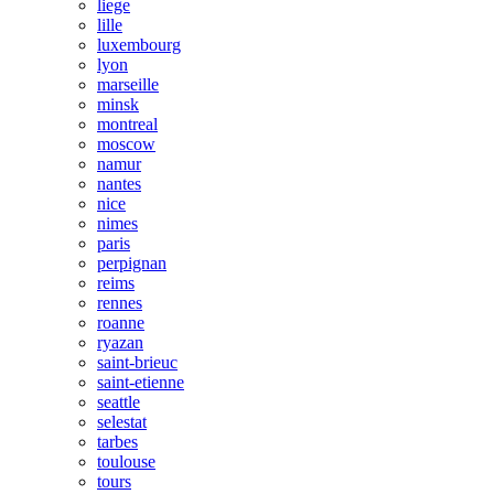
liege
lille
luxembourg
lyon
marseille
minsk
montreal
moscow
namur
nantes
nice
nimes
paris
perpignan
reims
rennes
roanne
ryazan
saint-brieuc
saint-etienne
seattle
selestat
tarbes
toulouse
tours