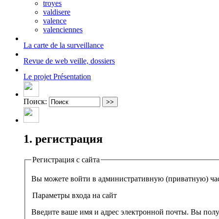
troyes
valdisere
valence
valenciennes
La carte
de la surveillance
Revue de web
veille, dossiers
Le projet
Présentation
Поиск:
1. регистрация
Регистрация с сайта
Параметры входа на сайт
Введите ваше имя и адрес электронной почты. Вы полу