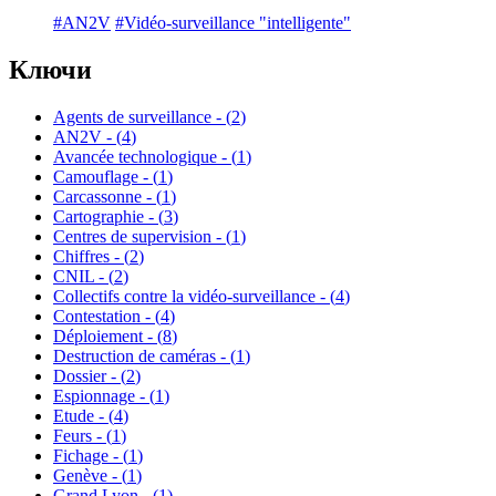
#AN2V
#Vidéo-surveillance "intelligente"
Ключи
Agents de surveillance - (
2
)
AN2V - (
4
)
Avancée technologique - (
1
)
Camouflage - (
1
)
Carcassonne - (
1
)
Cartographie - (
3
)
Centres de supervision - (
1
)
Chiffres - (
2
)
CNIL - (
2
)
Collectifs contre la vidéo-surveillance - (
4
)
Contestation - (
4
)
Déploiement - (
8
)
Destruction de caméras - (
1
)
Dossier - (
2
)
Espionnage - (
1
)
Etude - (
4
)
Feurs - (
1
)
Fichage - (
1
)
Genève - (
1
)
Grand Lyon - (
1
)