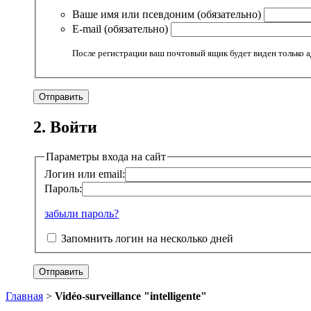
Ваше имя или псевдоним (обязательно)
E-mail (обязательно)
После регистрации ваш почтовый ящик будет виден только 
2. Войти
Параметры входа на сайт
Логин или email:
Пароль:
забыли пароль?
Запомнить логин на несколько дней
Главная
>
Vidéo-surveillance "intelligente"