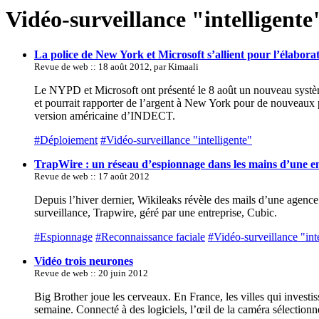
Vidéo-surveillance "intelligente
La police de New York et Microsoft s’allient pour l’élabora
Revue de web :: 18 août 2012, par Kimaali
Le NYPD et Microsoft ont présenté le 8 août un nouveau systèm
et pourrait rapporter de l’argent à New York pour de nouveaux p
version américaine d’INDECT.
#Déploiement
#Vidéo-surveillance "intelligente"
TrapWire : un réseau d’espionnage dans les mains d’une en
Revue de web :: 17 août 2012
Depuis l’hiver dernier, Wikileaks révèle des mails d’une agence
surveillance, Trapwire, géré par une entreprise, Cubic.
#Espionnage
#Reconnaissance faciale
#Vidéo-surveillance "int
Vidéo trois neurones
Revue de web :: 20 juin 2012
Big Brother joue les cerveaux. En France, les villes qui investis
semaine. Connecté à des logiciels, l’œil de la caméra sélectio