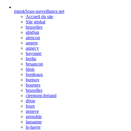
minsk
Sous-surveillance.net
Accueil du site
Site global
bruxelles
abidjan
alencon
angers
annecy
bayonne
berlin
besancon
blois
bordeaux
borisov
bourges
bruxelles
clermont-ferrand
dijon
feurs
geneve
grenoble
lausanne
le-havre