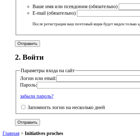
Ваше имя или псевдоним (обязательно)
E-mail (обязательно)
После регистрации ваш почтовый ящик будет виден только 
2. Войти
Параметры входа на сайт
Логин или email:
Пароль:
забыли пароль?
Запомнить логин на несколько дней
Главная
>
Initiatives proches