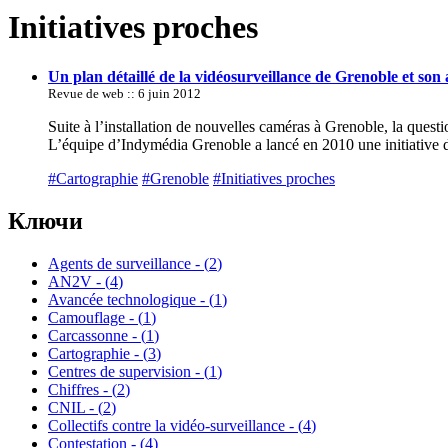
Initiatives proches
Un plan détaillé de la vidéosurveillance de Grenoble et son 
Revue de web :: 6 juin 2012
Suite à l’installation de nouvelles caméras à Grenoble, la questi
L’équipe d’Indymédia Grenoble a lancé en 2010 une initiative de
#Cartographie
#Grenoble
#Initiatives proches
Ключи
Agents de surveillance - (
2
)
AN2V - (
4
)
Avancée technologique - (
1
)
Camouflage - (
1
)
Carcassonne - (
1
)
Cartographie - (
3
)
Centres de supervision - (
1
)
Chiffres - (
2
)
CNIL - (
2
)
Collectifs contre la vidéo-surveillance - (
4
)
Contestation - (
4
)