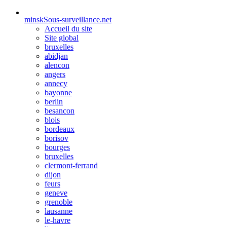
minsk
Sous-surveillance.net
Accueil du site
Site global
bruxelles
abidjan
alencon
angers
annecy
bayonne
berlin
besancon
blois
bordeaux
borisov
bourges
bruxelles
clermont-ferrand
dijon
feurs
geneve
grenoble
lausanne
le-havre