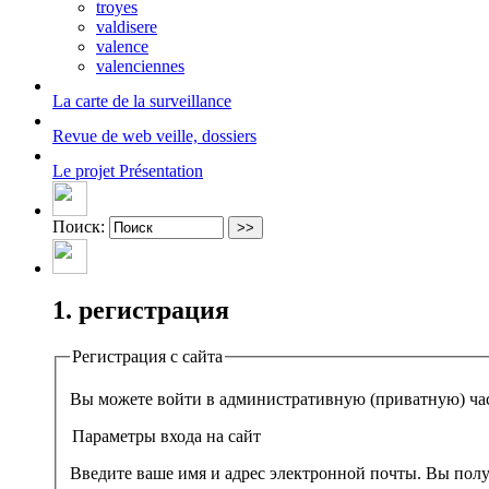
troyes
valdisere
valence
valenciennes
La carte
de la surveillance
Revue de web
veille, dossiers
Le projet
Présentation
Поиск:
1. регистрация
Регистрация с сайта
Параметры входа на сайт
Введите ваше имя и адрес электронной почты. Вы полу