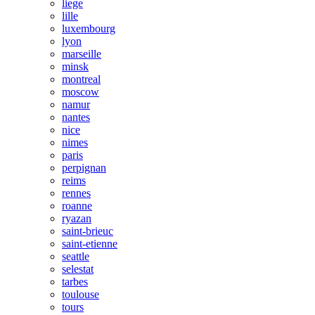
liege
lille
luxembourg
lyon
marseille
minsk
montreal
moscow
namur
nantes
nice
nimes
paris
perpignan
reims
rennes
roanne
ryazan
saint-brieuc
saint-etienne
seattle
selestat
tarbes
toulouse
tours