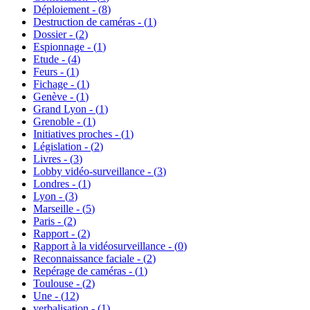
Déploiement - (
8
)
Destruction de caméras - (
1
)
Dossier - (
2
)
Espionnage - (
1
)
Etude - (
4
)
Feurs - (
1
)
Fichage - (
1
)
Genève - (
1
)
Grand Lyon - (
1
)
Grenoble - (
1
)
Initiatives proches - (
1
)
Législation - (
2
)
Livres - (
3
)
Lobby vidéo-surveillance - (
3
)
Londres - (
1
)
Lyon - (
3
)
Marseille - (
5
)
Paris - (
2
)
Rapport - (
2
)
Rapport à la vidéosurveillance - (
0
)
Reconnaissance faciale - (
2
)
Repérage de caméras - (
1
)
Toulouse - (
2
)
Une - (
12
)
verbalisation - (
1
)