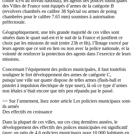
contre 43% au niveau national), les agents des polices municipales
des Villes de France sont équipés d’armes de la catégorie B
(revolvers chambrés en calibre 38 Spécial ou armes de poing
chambrées pour le calibre 7.65 mm) soumises à autorisation
préfectorale.
Géographiquement, une très grande majorité de ces villes sont
situées dans le quart sud-est et le sud de la France et justifient ce
choix par les missions de nuit (entre 23h et 6h), l’îlotage exercé par
leurs agents que ce soit en lien ou non avec la police nationale, et la
volonté de renforcer la protection des agents dans l’exercice de leurs
missions.
Concernant l’équipement des polices municipales, il faut toutefois
souligner le fort développement des armes de catégorie C,
puisqu’une ville sur quatre dispose de telles armes (flash-ball et
pistolet à impulsion électrique de type taser), là où ce type d’armes
non létales n’était encore que très peu répandu par le passé.
>> Sur l’armement, lisez notre article Les policiers municipaux sont-
ils armés
Des effectifs en croissance
Dans la plupart de ces villes, sur ces cinq dernières années, le
développement des effectifs des polices municipales est significatif
(avec un ratio de 4,6 policiers municipaux pour 10 000 habitants en