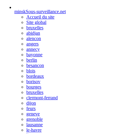
minsk
Sous-surveillance.net
Accueil du site
Site global
bruxelles
abidjan
alencon
angers
annecy
bayonne
berlin
besancon
blois
bordeaux
borisov
bourges
bruxelles
clermont-ferrand
dijon
feurs
geneve
grenoble
lausanne
le-havre