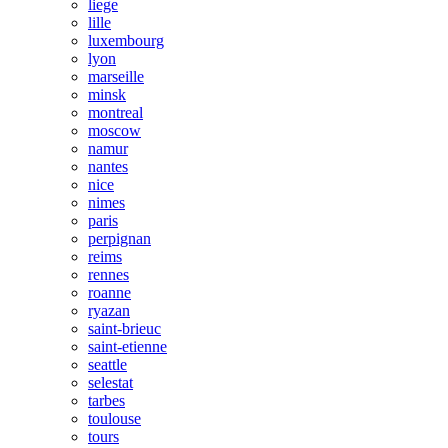
liege
lille
luxembourg
lyon
marseille
minsk
montreal
moscow
namur
nantes
nice
nimes
paris
perpignan
reims
rennes
roanne
ryazan
saint-brieuc
saint-etienne
seattle
selestat
tarbes
toulouse
tours